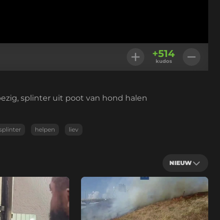
+
514
kudos
ig, splinter uit poot van hond halen
splinter
helpen
liev
NIEUW