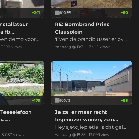
+
241
00:59
+
60
nstallateur
RE: Bermbrand Prins
a fb
Clausplein
 een demo voord
'Even de brandblusser er ove
r en het is geblust' riep iema
|
11.198
views
vandaag @ 19:34
|
7.442
views
nd
+
175
00:12
+
88
 Teeeelefoon
Je zal er maar recht
on……
tegenover wonen, zo'n
datacenter
Hey sjetdjiepietie, is dat gelui
d normaal?
|
8.087
views
vandaag @ 18:35
|
13.099
views