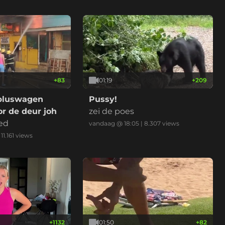
+
83
01:19
+
209
bluswagen
Pussy!
r de deur joh
zei de poes
ed
vandaag @ 18:05
|
8.307
views
|
11.161
views
+
1132
01:50
+
82