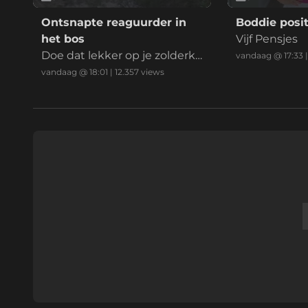
Ontsnapte reaguurder in
Boddie posit
het bos
Vijf Pensjes
Doe dat lekker op je zolderka
vandaag @ 17:33
mer mafkees
vandaag @ 18:01
|
12.357
views