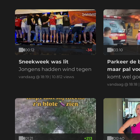
elijk:
00:12
-36
03:10
Sneekweek was lit
Parkeer de 
Jongens hadden wind tegen
maar pal voo
komt wel go
vandaag @ 18:19
|
10.812
views
vandaag @ 18:18
01:21
+
213
00:40