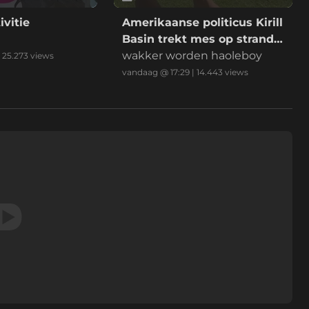
ivitie
Amerikaanse politicus Kirill
Basin trekt mes op strand
Hawaii
wakker worden haoleboy
|
25.273
views
vandaag @ 17:29
|
14.443
views