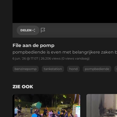
DELEN
File aan de pomp
Link kopiëren
pompbediende is even met belangrijkere zaken bez
6 jun. '26 @ 17:07
|
26.206
views
(0 views vandaag)
benzinepomp
tankstation
hond
pompbediende
ZIE OOK