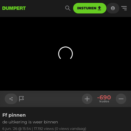
INSTUREN
-690
kudos
Ff pinnen
Link kopiëren
de uitkering is weer binnen
6 jun. '26 @ 15:54
|
17.192
views
(0 views vandaag)