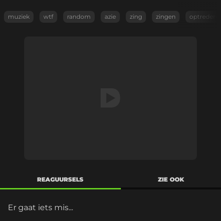
muziek
wtf
random
azie
zing
zingen
optreden
REAGUURSELS
ZIE OOK
Er gaat iets mis...