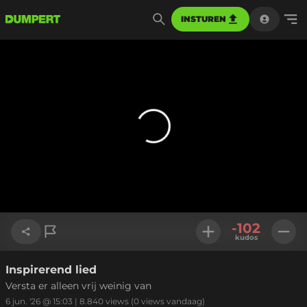
INSTUREN
-102
kudos
Inspirerend lied
Link kopiëren
Versta er alleen vrij weinig van
6 jun. '26 @ 15:03
|
8.840
views
(0 views vandaag)