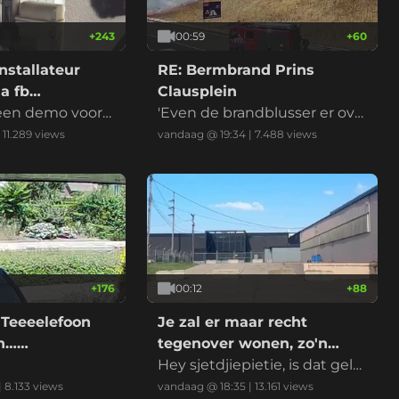
+
243
00:59
+
60
nstallateur
RE: Bermbrand Prins
a fb
Clausplein
 een demo voord
'Even de brandblusser er ove
r en het is geblust' riep iema
|
11.289
views
vandaag @ 19:34
|
7.488
views
nd
+
176
00:12
+
88
 Teeeelefoon
Je zal er maar recht
on……
tegenover wonen, zo'n
datacenter
Hey sjetdjiepietie, is dat gelui
d normaal?
|
8.133
views
vandaag @ 18:35
|
13.161
views