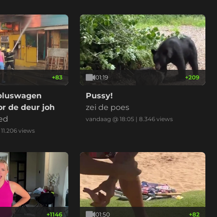
+
83
01:19
+
209
bluswagen
Pussy!
r de deur joh
zei de poes
ed
vandaag @ 18:05
|
8.346
views
|
11.206
views
+
1146
01:50
+
82