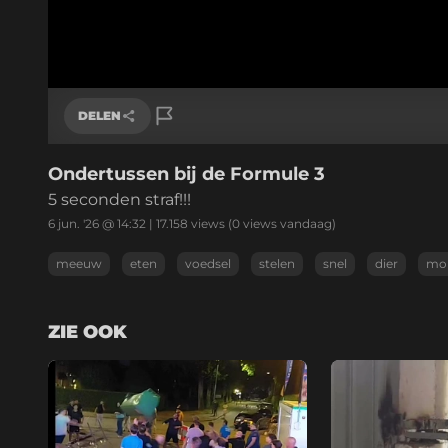
DELEN
Ondertussen bij de Formule 3
Link kopiëren
5 seconden straf!!!
6 jun. '26 @ 14:32
|
17.158
views
(0 views vandaag)
meeuw
eten
voedsel
stelen
snel
dier
mo
ZIE OOK