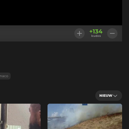
+
134
kudos
naco
NIEUW