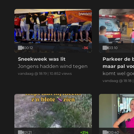
elijk:
00:12
-36
03:10
Sneekweek was lit
Parkeer de 
Jongens hadden wind tegen
maar pal voo
komt wel go
vandaag @ 18:19
|
10.852
views
vandaag @ 18:18
01:21
+
214
00:40