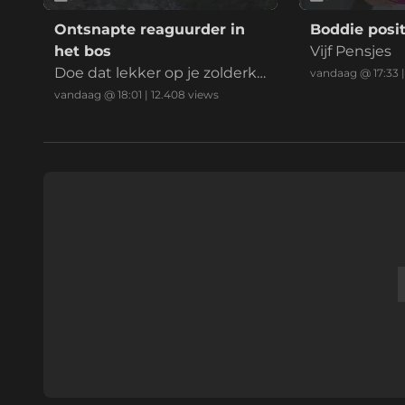
Ontsnapte reaguurder in
Boddie posit
het bos
Vijf Pensjes
Doe dat lekker op je zolderka
vandaag @ 17:33
mer mafkees
vandaag @ 18:01
|
12.408
views