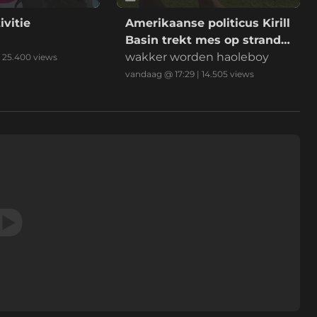
ivitie
Amerikaanse politicus Kirill
Basin trekt mes op strand
Hawaii
wakker worden haoleboy
|
25.400
views
vandaag @ 17:29
|
14.505
views