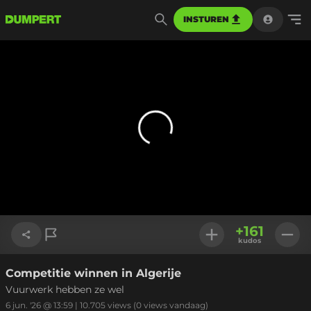
INSTUREN
+
161
kudos
Competitie winnen in Algerije
Link kopiëren
Vuurwerk hebben ze wel
6 jun. '26 @ 13:59
|
10.705
views
(0 views vandaag)