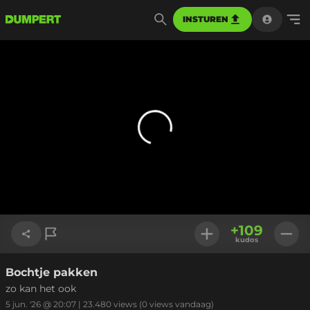
INSTUREN
+
109
kudos
Bochtje pakken
Link kopiëren
zo kan het ook
5 jun. '26 @ 20:07
|
23.480
views
(0 views vandaag)