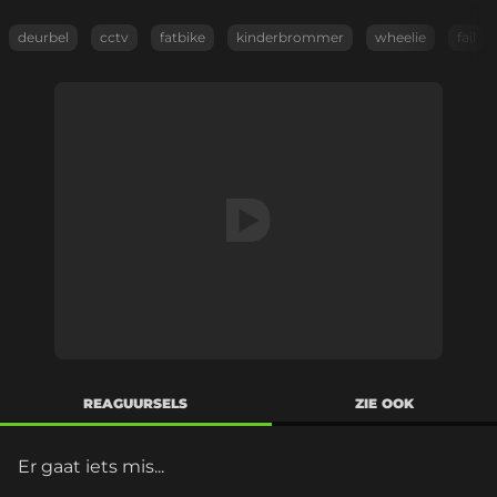
deurbel
cctv
fatbike
kinderbrommer
wheelie
fail
REAGUURSELS
ZIE OOK
Er gaat iets mis...