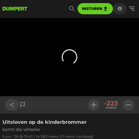
INSTUREN
-223
kudos
Uitsloven op de kinderbrommer
Link kopiëren
komt die wheelie
5 jun. '26 @ 19:42
|
14.583
views
(0 views vandaag)