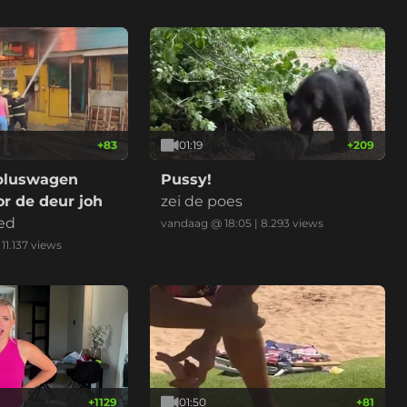
+
83
01:19
+
209
bluswagen
Pussy!
r de deur joh
zei de poes
ed
vandaag @ 18:05
|
8.293
views
|
11.137
views
+
1129
01:50
+
81