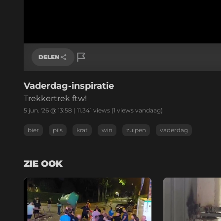
DELEN
Vaderdag-inspiratie
Link kopiëren
Trekkertrek ftw!
5 jun. '26 @ 13:58
|
11.341
views
(1 views vandaag)
bier
pils
krat
win
zuipen
vaderdag
ZIE OOK