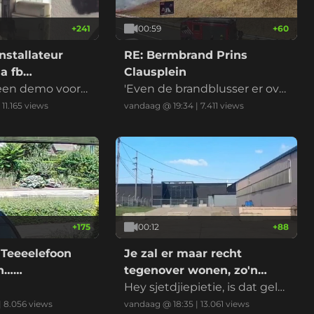
+
241
00:59
+
60
nstallateur
RE: Bermbrand Prins
a fb
Clausplein
 een demo voord
'Even de brandblusser er ove
r en het is geblust' riep iema
|
11.165
views
vandaag @ 19:34
|
7.411
views
nd
+
175
00:12
+
88
 Teeeelefoon
Je zal er maar recht
on……
tegenover wonen, zo'n
datacenter
Hey sjetdjiepietie, is dat gelui
d normaal?
|
8.056
views
vandaag @ 18:35
|
13.061
views