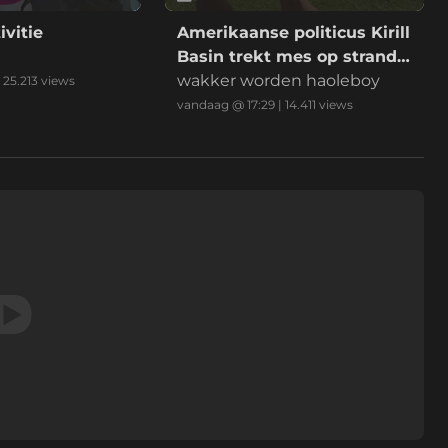
ivitie
Amerikaanse politicus Kirill
Basin trekt mes op strand
Hawaii
wakker worden haoleboy
|
25.213
views
vandaag @ 17:29
|
14.411
views