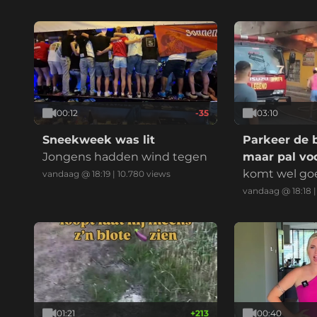
elijk:
00:12
-35
03:10
Sneekweek was lit
Parkeer de 
Jongens hadden wind tegen
maar pal voo
komt wel go
vandaag @ 18:19
|
10.780
views
vandaag @ 18:18
01:21
+
213
00:40