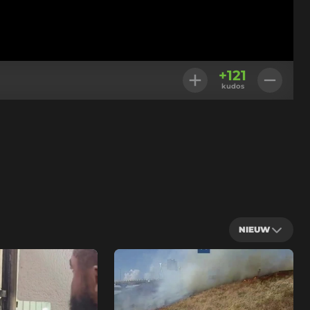
+
121
kudos
NIEUW