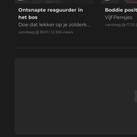
Ontsnapte reaguurder in
Boddie posit
het bos
Vijf Pensjes
Doe dat lekker op je zolderka
vandaag @ 17:33
mer mafkees
vandaag @ 18:01
|
12.326
views