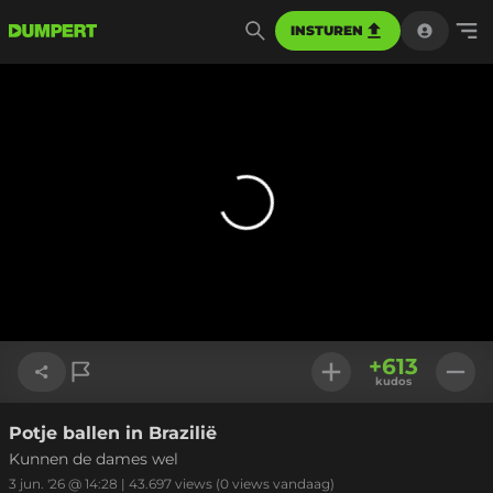
INSTUREN
+
613
kudos
Potje ballen in Brazilië
Link kopiëren
Kunnen de dames wel
3 jun. '26 @ 14:28
|
43.697
views
(0 views vandaag)