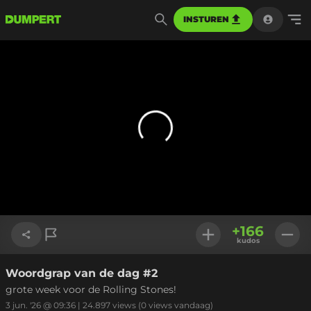
INSTUREN
+
166
kudos
Woordgrap van de dag #2
Link kopiëren
grote week voor de Rolling Stones!
3 jun. '26 @ 09:36
|
24.897
views
(0 views vandaag)