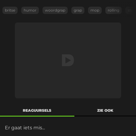
britse
humor
woordgrap
grap
mop
rolling
ston
REAGUURSELS
ZIE OOK
Er gaat iets mis...