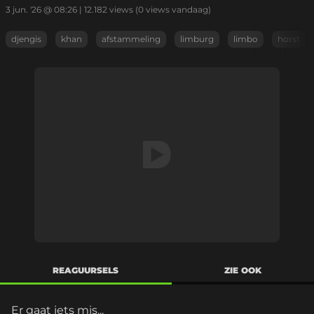
3 jun. '26 @ 08:26
|
12.182
views
(0 views vandaag)
djengis
khan
afstammeling
limburg
limbo
horst
REAGUURSELS
ZIE OOK
Er gaat iets mis...