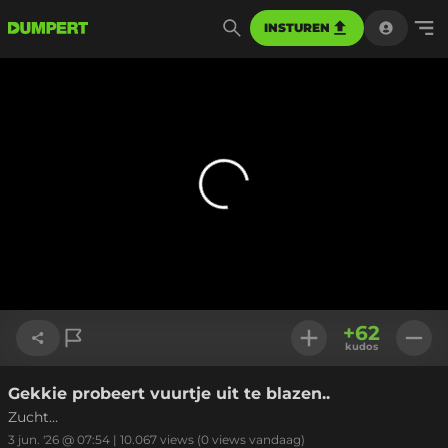
INSTUREN
+
62
kudos
Gekkie probeert vuurtje uit te blazen..
Link kopiëren
Zucht...
3 jun. '26 @ 07:54
|
10.067
views
(0 views vandaag)