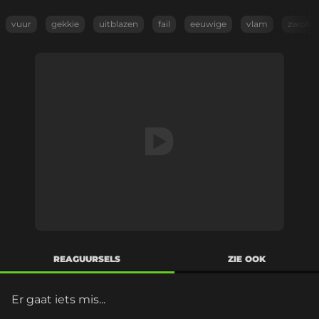
vuur
gekkie
uitblazen
fail
eeuwige
vlam
zwolle
REAGUURSELS
ZIE OOK
Er gaat iets mis...