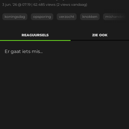
3 jun. '26 @ 07:19
|
62.485
views
(2 views vandaag)
koningsdag
opsporing
verzocht
knokken
mishandeling
REAGUURSELS
ZIE OOK
Er gaat iets mis...