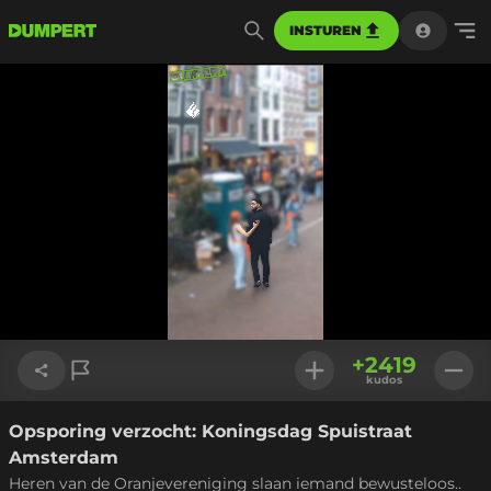
INSTUREN
Geladen
:
60.06%
Instellinge
+
2419
kudos
Opsporing verzocht: Koningsdag Spuistraat
Link kopiëren
Amsterdam
Heren van de Oranjevereniging slaan iemand bewusteloos..