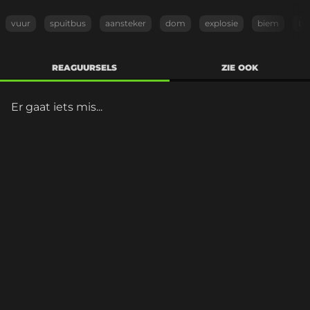
vuur
spuitbus
aansteker
dom
explosie
biem
br
REAGUURSELS
ZIE OOK
Er gaat iets mis...