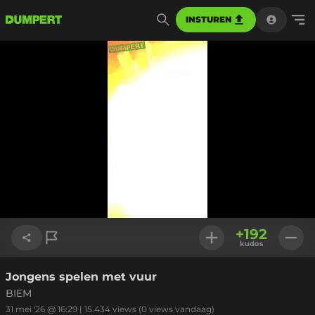
INSTUREN
Geladen
:
100.00%
Instellinge
+
192
kudos
Jongens spelen met vuur
Link kopiëren
BIEM
31 mei '26 @ 16:29
|
15.434
views
(0 views vandaag)