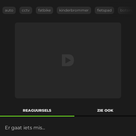
auto
cctv
fatbike
kinderbrommer
fietspad
botsing
REAGUURSELS
ZIE OOK
Er gaat iets mis...