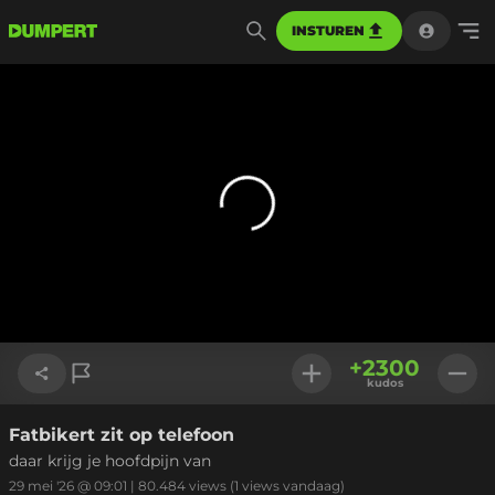
INSTUREN
+
2300
kudos
Fatbikert zit op telefoon
Link kopiëren
daar krijg je hoofdpijn van
29 mei '26 @ 09:01
|
80.484
views
(1 views vandaag)