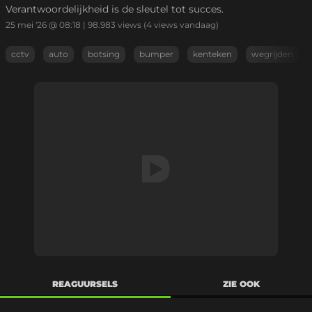
Verantwoordelijkheid is de sleutel tot succes.
25 mei '26 @ 08:18
|
98.983
views
(4 views vandaag)
cctv
auto
botsing
bumper
kenteken
wegrijden
REAGUURSELS
ZIE OOK