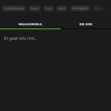
statushouder
boos
huis
klein
immigrant
mona
REAGUURSELS
ZIE OOK
Er gaat iets mis...