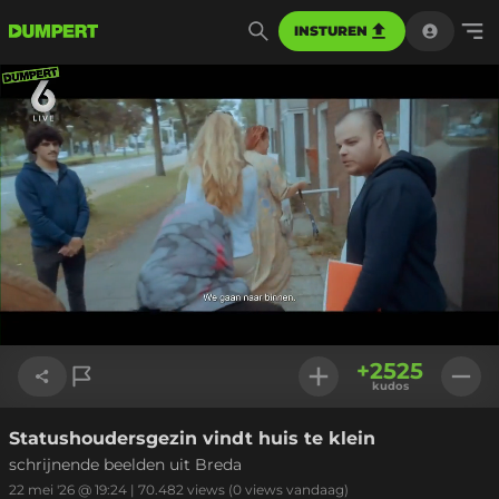
INSTUREN
Geladen
:
24.24%
Instellinge
+
2525
kudos
Statushoudersgezin vindt huis te klein
Link kopiëren
schrijnende beelden uit Breda
22 mei '26 @ 19:24
|
70.482
views
(0 views vandaag)