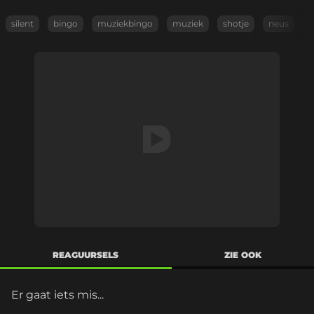
silent
bingo
muziekbingo
muziek
shotje
neus
s
REAGUURSELS
ZIE OOK
Er gaat iets mis...