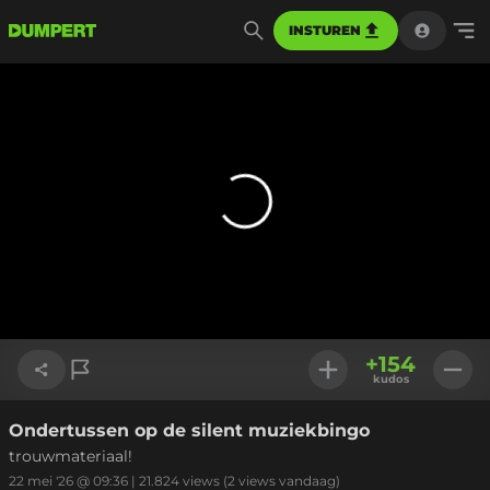
INSTUREN
+
154
kudos
Ondertussen op de silent muziekbingo
Link kopiëren
trouwmateriaal!
22 mei '26 @ 09:36
|
21.824
views
(2 views vandaag)