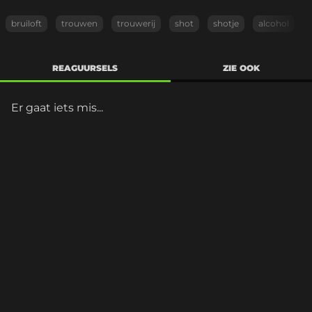
bruiloft
trouwen
trouwerij
shot
shotje
alcohol
REAGUURSELS
ZIE OOK
Er gaat iets mis...