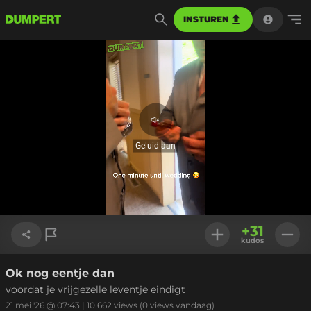
INSTUREN
Geluid
aan
Geluid aan
Geladen
:
30.02%
Instellinge
+
31
kudos
Ok nog eentje dan
Link kopiëren
voordat je vrijgezelle leventje eindigt
21 mei '26 @ 07:43
|
10.662
views
(0 views vandaag)