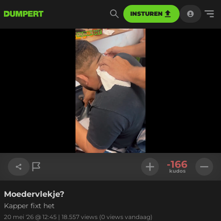
INSTUREN
Geladen
:
49.67%
Instellinge
-166
kudos
Moedervlekje?
Link kopiëren
Kapper fixt het
20 mei '26 @ 12:45
|
18.557
views
(0 views vandaag)