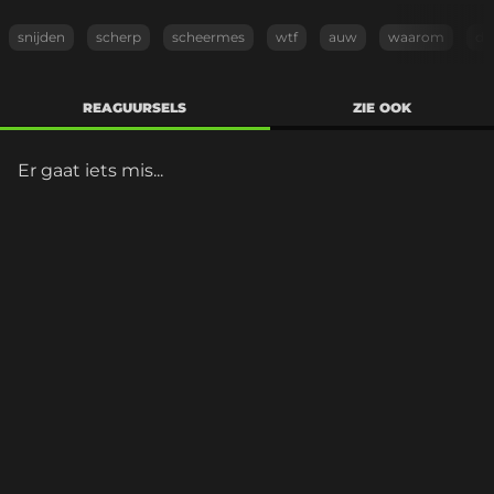
snijden
scherp
scheermes
wtf
auw
waarom
do
REAGUURSELS
ZIE OOK
Er gaat iets mis...