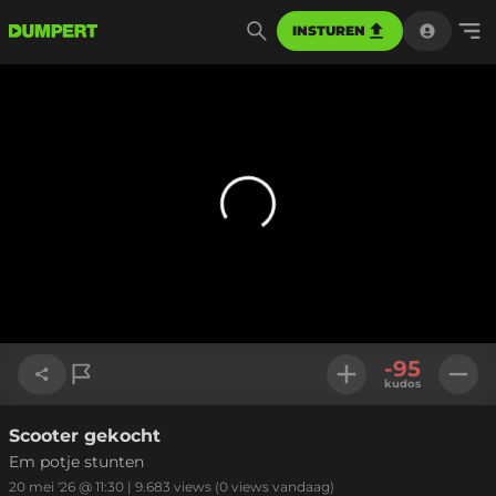
INSTUREN
-95
kudos
Scooter gekocht
Link kopiëren
Em potje stunten
20 mei '26 @ 11:30
|
9.683
views
(0 views vandaag)