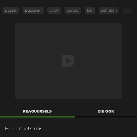
puzzel
puzzelen
druk
carbid
bal
schieten
carbi
REAGUURSELS
ZIE OOK
Er gaat iets mis...