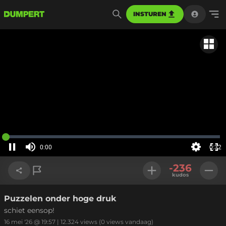
INSTUREN
Gerela
Geladen
:
0%
0:00
0:32
Huidige
tijd
Pauzeren
Geluid
Instellinge
Voll
uit
-236
sch
kudos
Puzzelen onder hoge druk
Link kopiëren
schiet eensop!
16 mei '26 @ 19:57
|
12.324
views
(0 views vandaag)