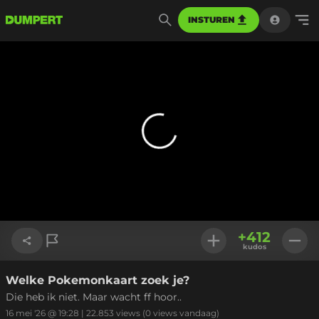
INSTUREN
+
412
kudos
Welke Pokemonkaart zoek je?
Link kopiëren
Die heb ik niet. Maar wacht ff hoor..
16 mei '26 @ 19:28
|
22.853
views
(0 views vandaag)