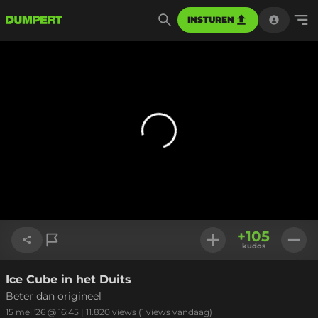
INSTUREN
+
105
kudos
Ice Cube in het Duits
Link kopiëren
Beter dan origineel
15 mei '26 @ 16:45
|
11.820
views
(1 views vandaag)