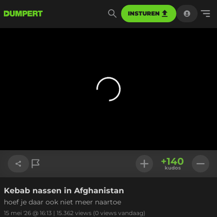
INSTUREN
+
140
kudos
Kebab nassen in Afghanistan
Link kopiëren
hoef je daar ook niet meer naartoe
15 mei '26 @ 16:13
|
15.362
views
(0 views vandaag)