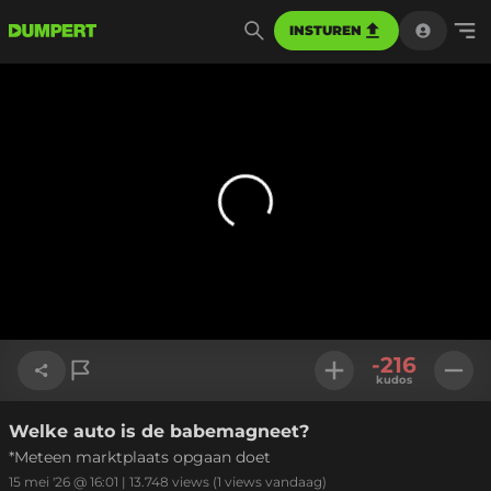
INSTUREN
-216
kudos
Welke auto is de babemagneet?
Link kopiëren
*Meteen marktplaats opgaan doet
15 mei '26 @ 16:01
|
13.748
views
(1 views vandaag)