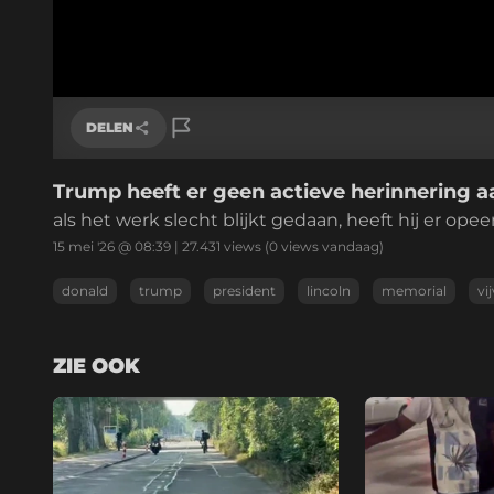
DELEN
Trump heeft er geen actieve herinnering a
Link kopiëren
als het werk slecht blijkt gedaan, heeft hij er o
15 mei '26 @ 08:39
|
27.431
views
(0 views vandaag)
donald
trump
president
lincoln
memorial
vi
ZIE OOK