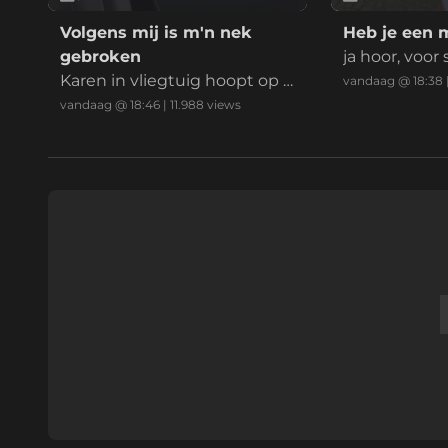
Volgens mij is m'n nek
Heb je een 
gebroken
ja hoor, voor
Karen in vliegtuig hoopt op e
vandaag @ 18:38
en payday
vandaag @ 18:46
|
11.988
views