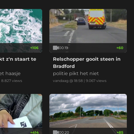
met 112km/u weg te rijden. *v
ideo is versneld en ingekort.
+
106
00:19
+
60
t z'n staart te
Relschopper gooit steen in
Bradford
et haasje
politie pikt het niet
|
8.827
views
vandaag @ 18:58
|
9.067
views
+
414
00:20
+
85