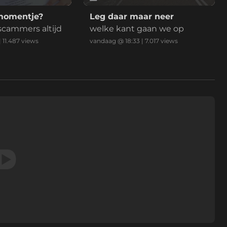
momentje?
Leg daar maar neer
 scammers altijd
welke kant gaan we op
|
11.487
views
vandaag @ 18:33
|
7.017
views