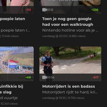
-113
01:12
+
236
poepie laten
Toen je nog geen google
had voor een walktrough
poepie laten rui
Nintendo hotline voor als je k
bekende Nederla
wam vast te zitten in een lev
|
11.546
views
vandaag @ 20:03
|
6.963
views
king. Het betek
el
mand wilt verbaz
 of laten zien d
heel goed in ben
n wedstrijd of mo
e
+
68
01:04
-617
infikkie bij
Motorrijdert is een badass
 slag
Motorrijdert rijdt te hard, krij
nd vuurtje
gt een bekeuring en voelt zi
vandaag @ 19:35
|
9.759
views
ch daarna enorm stoer door
|
10.341
views