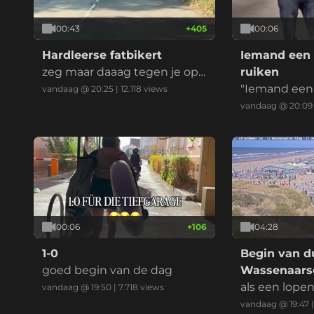
00:43
+
405
00:06
Hardleerse fatbikert
Iemand een 
zeg maar daaag tegen je opg
ruiken
evoerde kinderbrommer
"Iemand een 
vandaag @ 20:25
|
12.118
views
ken" is een 
vandaag @ 20:09
ndse uitdruk
ent dat je ie
en, imponeren
at je ergens 
t, vaak in ee
eilijke situati
00:06
+
106
04:28
1-0
Begin van du
goed begin van de dag
Wassenaarse
als een lope
vandaag @ 19:50
|
7.718
views
vandaag @ 19:47