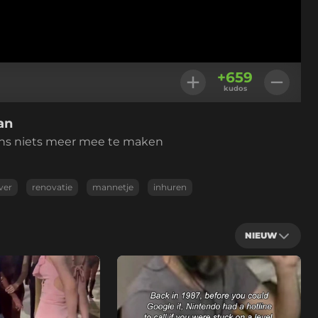
+
659
kudos
an
peens niets meer mee te maken
jver
renovatie
mannetje
inhuren
NIEUW