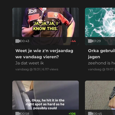
00:43
-44
01:29
Weet je wie z'n verjaardag
Orka gebruik
we vandaag vieren?
jagen
Ja dat weet ik
zeehond is h
vandaag @ 19:31
|
6.117
views
vandaag @ 19:07
00:58
+
106
00:45