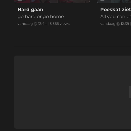
Hard gaan
Poeskat ziet
go hard or go home
All you can e
eopend!
vandaag @ 12:44
|
5.566
views
vandaag @ 12:39