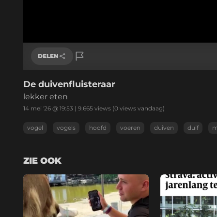
DELEN
De duivenfluisteraar
Link kopiëren
lekker eten
14 mei '26 @ 19:53
|
9.665
views
(0 views vandaag)
vogel
vogels
hoofd
voeren
duiven
duif
m
ZIE OOK