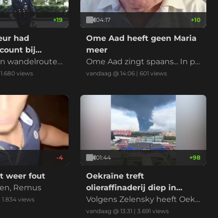
+
19
04:17
+
10
eur had
Ome Aad heeft geen Maria
count bij
meer
 en wandelroutes
Ome Aad zingt spaans... In pl
ng te volgen...
aats van Maria, kan je ook Cor
|
1.680
views
vandaag @ 14:06
|
601
views
rina zingen. Maria no más - Cl
iff Richard. WK333...
-4
01:44
+
98
t weer fout
Oekraïne treft
nen, Remus
olieraffinaderij diep in
Rusland
Volgens Zelensky heeft Oekr
|
1.834
views
aïne donderdag een olieraffi
vandaag @ 13:31
|
3.691
views