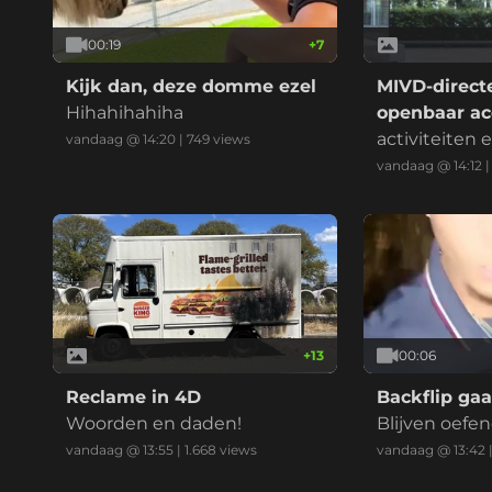
00:19
+
7
Kijk dan, deze domme ezel
MIVD-direct
Hihahihahiha
openbaar ac
Strava
activiteiten
vandaag @ 14:20
|
749
views
waren jarenla
vandaag @ 14:12
+
13
00:06
Reclame in 4D
Backflip gaa
Woorden en daden!
Blijven oefe
vandaag @ 13:55
|
1.668
views
vandaag @ 13:42