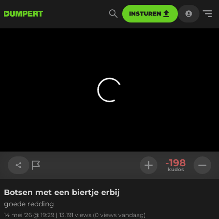
INSTUREN
-198
kudos
Botsen met een biertje erbij
Link kopiëren
goede redding
14 mei '26 @ 19:29
|
13.191
views
(0 views vandaag)