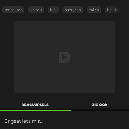
botsautos
kermis
bier
aanrijden
vallen
biertje
REAGUURSELS
ZIE OOK
Er gaat iets mis...