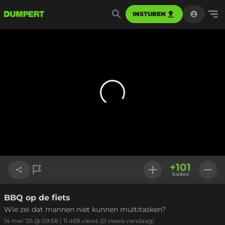
INSTUREN
+
101
kudos
BBQ op de fiets
Link kopiëren
Wie zei dat mannen niet kunnen multitasken?
14 mei '26 @ 09:58
|
11.469
views
(0 views vandaag)