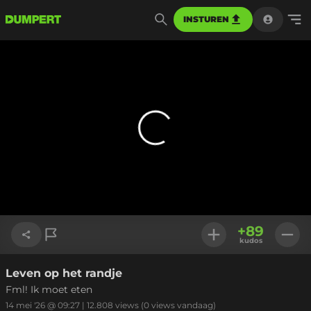
INSTUREN
+
89
kudos
Leven op het randje
Link kopiëren
Fml! Ik moet eten
14 mei '26 @ 09:27
|
12.808
views
(0 views vandaag)