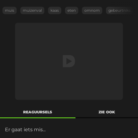
muis
muizenval
kaas
eten
omnom
gebeurtniks
REAGUURSELS
ZIE OOK
Er gaat iets mis...