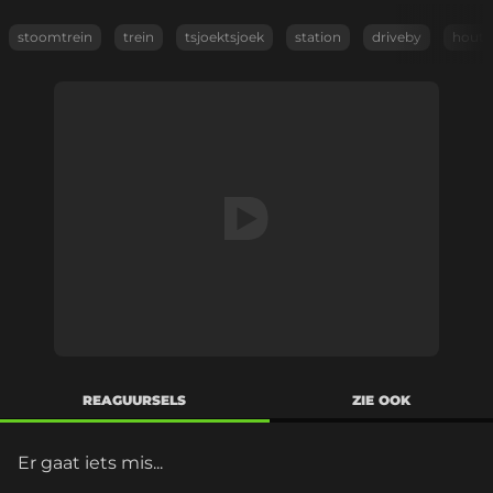
stoomtrein
trein
tsjoektsjoek
station
driveby
houte
REAGUURSELS
ZIE OOK
Er gaat iets mis...