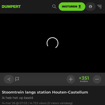
INSTUREN
+
351
kudos
Stoomtrein langs station Houten-Castellum
Link kopiëren
Ik heb het op beeld
14 mei '26 @ 07:03
|
14.723
views
(0 views vandaag)