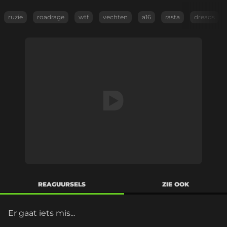
ruzie
roadrage
wtf
vechten
a16
rasta
dreads
REAGUURSELS
ZIE OOK
Er gaat iets mis...