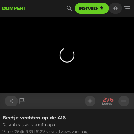
INSTUREN
-276
kudos
Beetje vechten op de A16
Link kopiëren
Rastabaas vs Kungfu opa
13 mei '26 @ 19:39
|
61.215
views
(1 views vandaag)