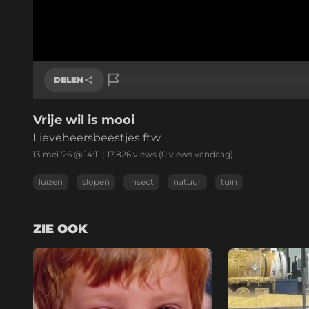
DELEN
Vrije wil is mooi
Link kopiëren
Lieveheersbeestjes ftw
13 mei '26 @ 14:11
|
17.826
views
(0 views vandaag)
luizen
slopen
insect
natuur
tuin
ZIE OOK