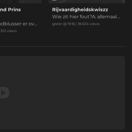
nd Prins
Rijvaardigheidskwiszz
Wie zit hier fout?A: allemaal
ndblusser er ove
B: iedereenC: alle betrokken
gister @ 19:16
|
18.634
views
eblust' riep iema
enD: eeniederE: anders, nam
.301
views
elijk: