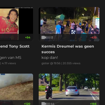
+
54
00:13
-435
end Tony Scott
Kermis Dreumel was geen
succes
lgen van MS
kop dan!
|
4.111
views
gister @ 19:56
|
20.555
views
+
120
00:44
+
166