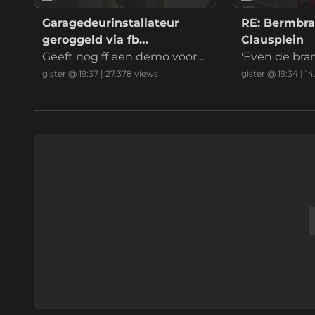
Garagedeurinstallateur
RE: Bermbra
geroggeld via fb
Clausplein
marktplaats
Geeft nog ff een demo voord
'Even de bra
at ik betaal
r en het is g
gister @ 19:37
|
27.378
views
gister @ 19:34
|
14
nd