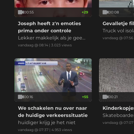
00:55
+
29
00:08
Joseph heeft z'n emoties
Gevalletje f
prima onder controle
Truck vol isol
Lekker makkelijk als je geen
ek, maar we 
vandaag @ 07:56
ziel hebt natuurlijk
helemaal zek
vandaag @ 08:14
|
3.023
views
00:16
+
55
00:21
We schakelen nu over naar
Kinderkopje
de huidige verkeerssituatie
Skateboarder
huidiger krijg je het niet
ype niet hel
vandaag @ 07:07
vandaag @ 07:37
|
4.953
views