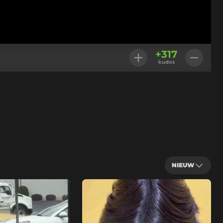
+
317
kudos
NIEUW