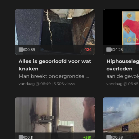
00:59
-124
04:25
Alles is geoorloofd voor wat
Hiphouseleg
knaken
overleden
Man breekt ondergrondse c
aan de gevo
ontainer open en klimt er in
vandaag @ 06:49
|
5.306
views
vandaag @ 06:45
opzoek naar blikjes
00:11
+
581
00:59