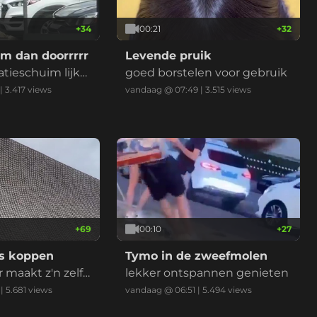
+
34
00:21
+
32
ilm dan doorrrrr
Levende pruik
atieschuim lijkt l
goed borstelen voor gebruik
weten het niet
|
3.417
views
vandaag @ 07:49
|
3.515
views
er.
+
69
00:10
+
27
s koppen
Tymo in de zweefmolen
 maakt z'n zelfh
lekker ontspannen genieten
emaal waar.
|
5.681
views
vandaag @ 06:51
|
5.494
views