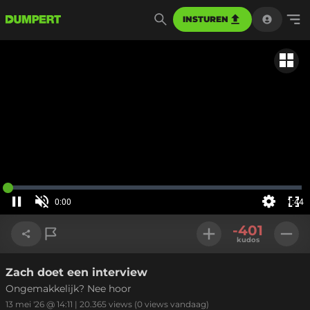
INSTUREN
Gerela
Geladen
:
0%
0:00
1:44
Huidige
tijd
Pauzeren
Geluid
Instellinge
Voll
aan
-401
sch
kudos
Zach doet een interview
Link kopiëren
Ongemakkelijk? Nee hoor
13 mei '26 @ 14:11
|
20.365
views
(0 views vandaag)