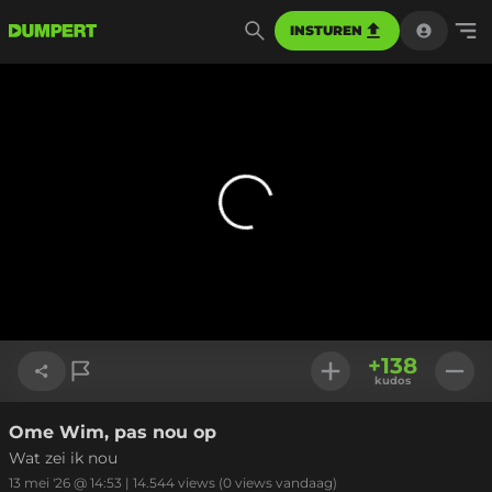
INSTUREN
+
138
kudos
Ome Wim, pas nou op
Link kopiëren
Wat zei ik nou
13 mei '26 @ 14:53
|
14.544
views
(0 views vandaag)