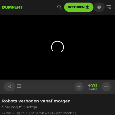
INSTUREN
+
70
kudos
Robots verboden vanaf morgen
Link kopiëren
Snel nog ff vluchtje
13 mei '26 @ 17:05
|
12.819
views
(0 views vandaag)