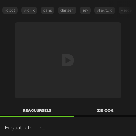
robot
vrolijk
dans
dansen
liev
vliegtuig
vliegen
REAGUURSELS
ZIE OOK
Er gaat iets mis...