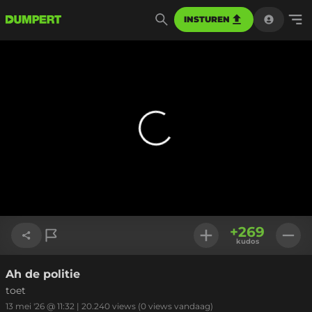
INSTUREN
+
269
kudos
Ah de politie
Link kopiëren
toet
13 mei '26 @ 11:32
|
20.240
views
(0 views vandaag)