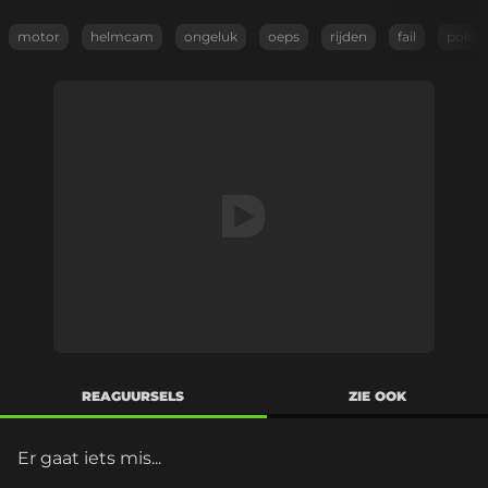
motor
helmcam
ongeluk
oeps
rijden
fail
politi
REAGUURSELS
ZIE OOK
Er gaat iets mis...