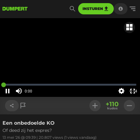
INSTUREN
Gerela
Geladen
:
0%
0:00
0:14
Huidige
tijd
Pauzeren
Geluid
Instellinge
Voll
uit
+
110
sch
kudos
Een onbedoelde KO
Link kopiëren
Of deed zij het expres?
13 mei '26 @ 09:39
|
20.807
views
(1 views vandaag)