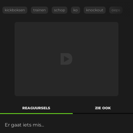
kickboksen
trainen
schop
ko
knockout
oeps
REAGUURSELS
ZIE OOK
Er gaat iets mis...