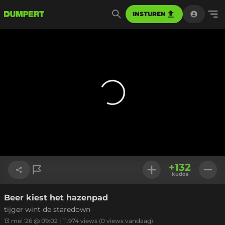
INSTUREN
+
132
kudos
Beer kiest het hazenpad
Link kopiëren
tijger wint de staredown
13 mei '26 @ 09:02
|
11.974
views
(0 views vandaag)