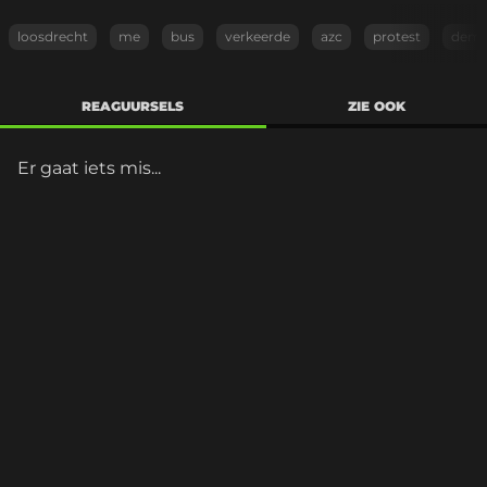
loosdrecht
me
bus
verkeerde
azc
protest
demo
REAGUURSELS
ZIE OOK
Er gaat iets mis...