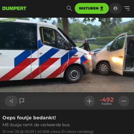
INSTUREN
Geladen
:
48.33%
Instellinge
-492
kudos
Oeps foutje bedankt!
Link kopiëren
ME-busje ramt de verkeerde bus
13 mei '26 @ 06:59
|
40.658
views
(0 views vandaag)