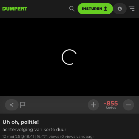
INSTUREN
-855
kudos
Uh oh, politie!
Link kopiëren
achtervolging van korte duur
12 mei '26 @ 18:41
|
16.474
views
(0 views vandaag)