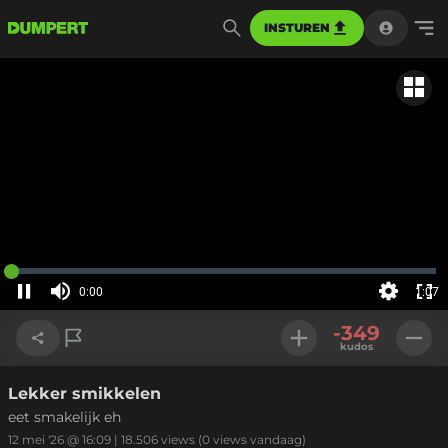
INSTUREN
Gerela
Geladen
:
0%
0:00
1:07
Huidige
tijd
Pauzeren
Geluid
Instellinge
Voll
uit
-349
sch
kudos
Lekker smikkelen
Link kopiëren
eet smakelijk eh
12 mei '26 @ 16:09
|
18.506
views
(0 views vandaag)