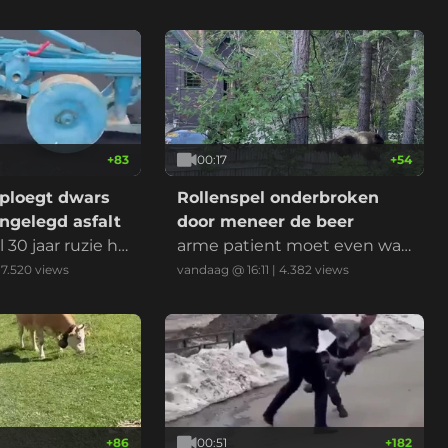
+
83
00:17
+
54
 ploegt dwars
Rollenspel onderbroken
ngelegd asfalt
door meneer de beer
 30 jaar ruzie he
arme patient moet even wac
 gemeente, wa
hten op z'n behandeling
|
7.520
views
vandaag @ 16:11
|
4.382
views
 van de weg en
w asfalt
+
86
00:51
+
182