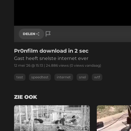
DELEN
Pr0nfilm download in 2 sec
Link kopiëren
Gast heeft snelste internet ever
12 mei '26 @ 15:13
|
24.886
views
(0 views vandaag)
test
speedtest
internet
snel
wtf
ZIE OOK