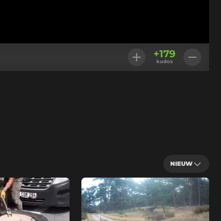
+
179
kudos
NIEUW