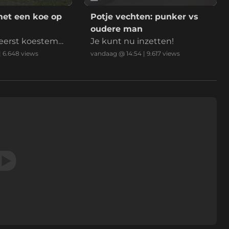
met een koe op
Potje vechten: punker vs
oudere man
f eerst koestem
Je kunt nu inzetten!
gd?
|
6.648
views
vandaag @ 14:54
|
9.617
views