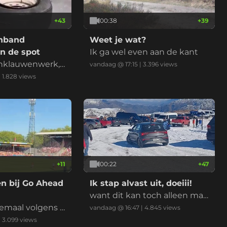
+
43
00:38
+
39
nband
Weet je wat?
n de spot
Ik ga wel even aan de kant
nklauwenwerk,
vandaag @ 17:15
|
3.396
views
hoenen
|
1.828
views
+
11
00:22
+
47
en bij Go Ahead
Ik stap alvast uit, doeiii!
want dit kan toch alleen maa
lemaal volgens p
r fout gaan?!
vandaag @ 16:47
|
4.845
views
|
3.099
views