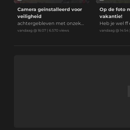
Camera geïnstalleerd voor
Op de foto 
veiligheid
vakantie!
achtergebleven met onzeke
Heb je wel f
rheid
ming gevraa
vandaag @ 16:07
|
6.570
views
vandaag @ 14:54