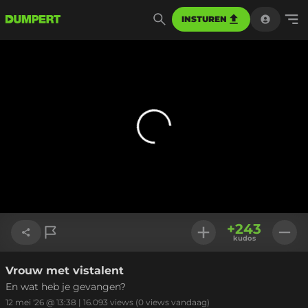
INSTUREN
+
243
kudos
Vrouw met vistalent
Link kopiëren
En wat heb je gevangen?
12 mei '26 @ 13:38
|
16.093
views
(0 views vandaag)