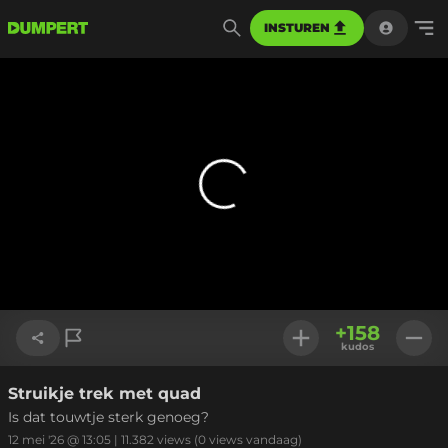
INSTUREN
+
158
kudos
Struikje trek met quad
Link kopiëren
Is dat touwtje sterk genoeg?
12 mei '26 @ 13:05
|
11.382
views
(0 views vandaag)