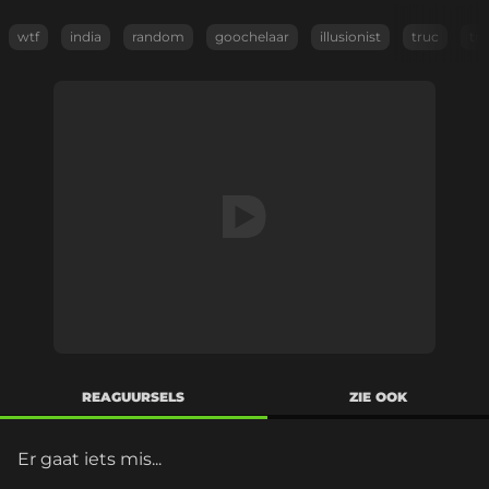
wtf
india
random
goochelaar
illusionist
truc
tru
REAGUURSELS
ZIE OOK
Er gaat iets mis...