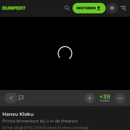
INSTUREN
+
39
kudos
Hansu Kloku
Link kopiëren
Prince binnenkort bij u in de theaters
12 mei '26 @ 07:51
|
13.503
views
(0 views vandaag)