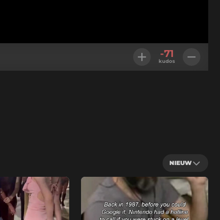
-71
kudos
NIEUW