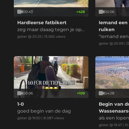
00:43
+
428
00:06
Hardleerse fatbikert
Iemand een 
zeg maar daaag tegen je opg
ruiken
evoerde kinderbrommer
"Iemand een 
gister @ 20:25
|
13.062
views
ken" is een 
gister @ 20:09
|
1
ndse uitdruk
ent dat je ie
en, imponeren
at je ergens 
t, vaak in ee
eilijke situati
00:06
+
109
04:28
1-0
Begin van du
goed begin van de dag
Wassenaarse
als een lope
gister @ 19:50
|
8.087
views
gister @ 19:47
|
10