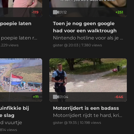
-119
01:12
+
251
poepie laten
Toen je nog geen google
had voor een walktrough
poepie laten rui
Nintendo hotline voor als je k
bekende Nederla
wam vast te zitten in een lev
2.229
views
gister @ 20:03
|
7.380
views
king. Het betek
el
mand wilt verbaz
 of laten zien d
heel goed in ben
n wedstrijd of mo
e
+
71
01:04
-646
infikkie bij
Motorrijdert is een badass
 slag
Motorrijdert rijdt te hard, krij
nd vuurtje
gt een bekeuring en voelt zi
gister @ 19:35
|
10.198
views
ch daarna enorm stoer door
.814
views