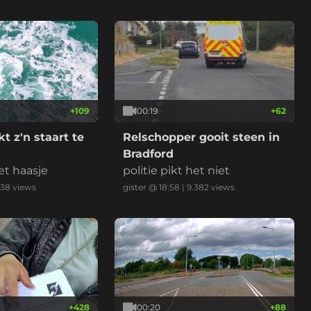
met 112km/u weg te rijden. *v
ideo is versneld en ingekort.
+
109
00:19
+
62
t z'n staart te
Relschopper gooit steen in
Bradford
et haasje
politie pikt het niet
138
views
gister @ 18:58
|
9.382
views
+
428
00:20
+
88