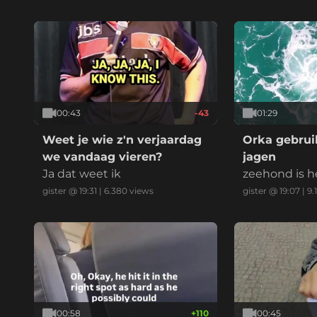
00:43
-43
01:29
Weet je wie z'n verjaardag
Orka gebruik
we vandaag vieren?
jagen
Ja dat weet ik
zeehond is h
gister @ 19:31
|
6.380
views
gister @ 19:07
|
9.
00:58
+
110
00:45