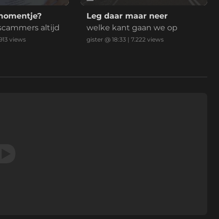
momentje?
Leg daar maar neer
 scammers altijd
welke kant gaan we op
.913
views
gister @ 18:33
|
7.222
views