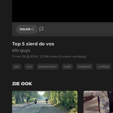
DELEN
Top 5 sierd de vos
Link kopiëren
ello guys
11 mei '26 @ 18:36
|
12.066
views
(0 views vandaag)
sier
vos
presentator
top5
koekoek
voetbal
ZIE OOK