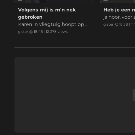
Volgens mij is m'n nek
Heb je een 
gebroken
ja hoor, voor
Karen in vliegtuig hoopt op e
gister @ 18:38
|
11
en payday
gister @ 18:46
|
12.378
views