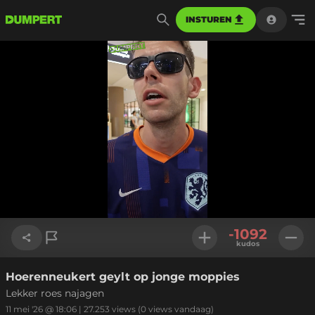
INSTUREN
Geladen
:
60.76%
Instellinge
-1092
kudos
Hoerenneukert geylt op jonge moppies
Link kopiëren
Lekker roes najagen
11 mei '26 @ 18:06
|
27.253
views
(0 views vandaag)