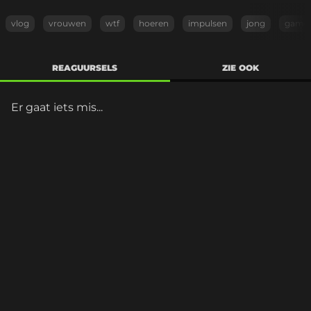
vlog
vrouwen
wtf
hoeren
impulsen
jong
game
REAGUURSELS
ZIE OOK
Er gaat iets mis...