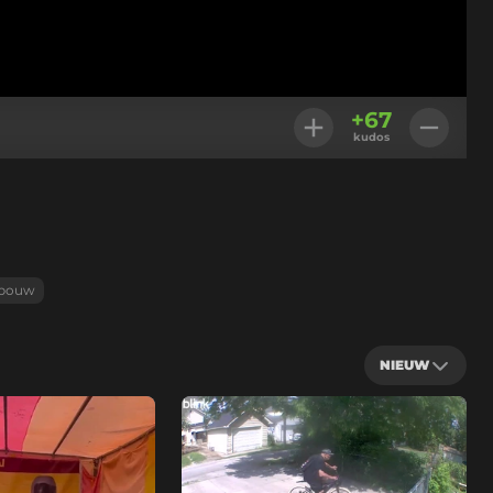
+
67
kudos
bouw
NIEUW