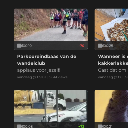
00:10
-70
00:25
Parkoureindbaas van de
Wanneer is 
wandelclub
kakkerlakk
applaus voor jezelf!
officieel een
Gaat dat om 
kakkerlakk
vandaag @ 09:01
|
3.641
views
vandaag @ 08:59
00:08
+
72
00:21