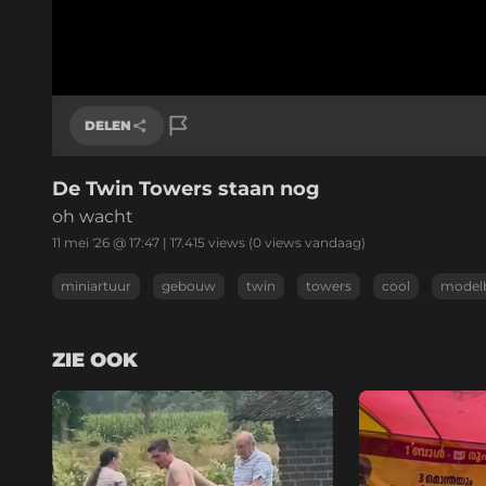
DELEN
De Twin Towers staan nog
Link kopiëren
oh wacht
11 mei '26 @ 17:47
|
17.415
views
(0 views vandaag)
miniartuur
gebouw
twin
towers
cool
model
ZIE OOK