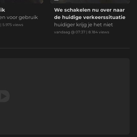
ik
We schakelen nu over naar
en voor gebruik
de huidige verkeerssituatie
huidiger krijg je het niet
|
5.975
views
vandaag @ 07:37
|
8.184
views