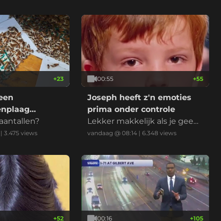
+
23
00:55
+
55
een
Joseph heeft z'n emoties
enplaag
prima onder controle
aantallen?
Lekker makkelijk als je geen
enplaag?
ziel hebt natuurlijk
|
3.475
views
vandaag @ 08:14
|
6.348
views
+
52
00:16
+
105