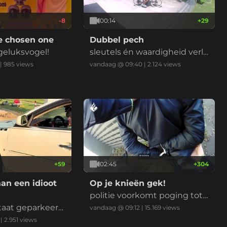
-8
00:14
+
29
e chosen one
Dubbel pech
geluksvogel!
sleutels én waardigheid verlo
ren door een enkel hekkie
|
985
views
vandaag @ 09:40
|
2.124
views
+
59
02:45
+
304
n een idioot
Op je knieën gek!
politie voorkomt poging tot l
 staat geparkeer
iquidatie, melder is ook geen
vandaag @ 09:12
|
15.169
views
zuivere koffie
|
2.951
views