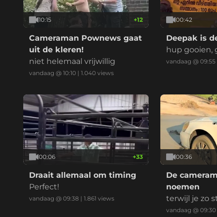
10:15
+
12
00:42
Cameraman Pownews gaat
Deepak is d
uit de kleren!
hup gooien, 
niet helemaal vrijwillig
vandaag @ 09:55
vandaag @ 10:10
|
1.040
views
00:06
+
33
00:36
Draait allemaal om timing
De camerama
Perfect!
noemen
terwijl je zo
vandaag @ 09:38
|
1.861
views
d...
vandaag @ 09:30