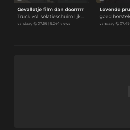
Gevalletje film dan doorrrrr
Levende pru
Truck vol isolatieschuim lijkt l
goed borstel
ek, maar we weten het niet
vandaag @ 07:56
|
6.244
views
vandaag @ 07:49
helemaal zeker.